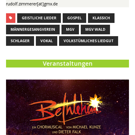
rudolf.zimmerer[at]gmx.de
GEISTLICHE LIEDER
GOSPEL
KLASSICH
MÄNNERGESANGVEREIN
MGV
MGV WALD
SCHLAGER
VOKAL
VOLKSTÜMLICHES LIEDGUT
Veranstaltungen